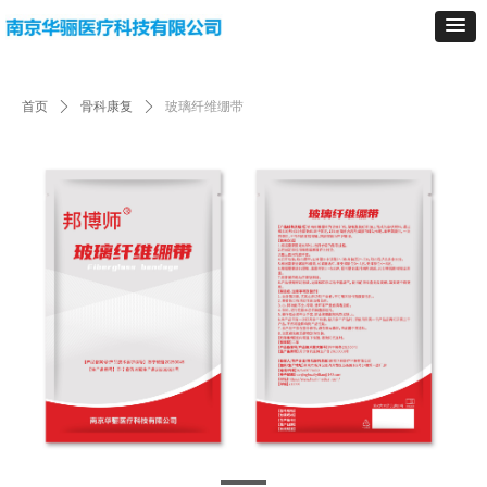
首页
ꄲ
骨科康复
ꄲ
玻璃纤维绷带