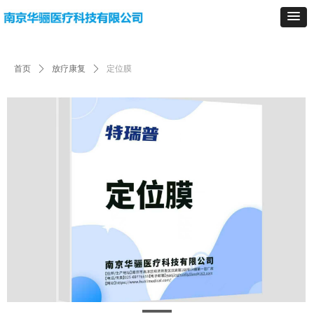
首页
ꄲ
放疗康复
ꄲ
定位膜